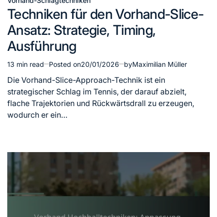
Vorhand-Schlagtechniken
Posted
Techniken für den Vorhand-Slice-
in
Ansatz: Strategie, Timing,
Ausführung
13 min read
Posted on
20/01/2026
by
Maximilian Müller
Estimated
read
Die Vorhand-Slice-Approach-Technik ist ein
time
strategischer Schlag im Tennis, der darauf abzielt,
flache Trajektorien und Rückwärtsdrall zu erzeugen,
wodurch er ein…