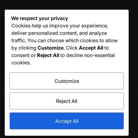
We respect your privacy
Cookies help us improve your experience,
KATEGORIEN
deliver personalized content, and analyze
traffic. You can choose which cookies to allow
Serviertechniken
Techniken für Rückhand-
by clicking
Customize
. Click
Accept All
to
Schläge
consent or
Reject All
to decline non-essential
cookies.
Vorhand-Schlagtechniken
Customize
Reject All
© All rights reserved. Proudly powered by WordPress.
Theme BlogSky designed by
WPInterface
.
Accept All