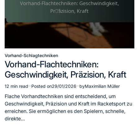
Vorhand-Schlagtechniken
Posted
Vorhand-Flachtechniken:
in
Geschwindigkeit, Präzision, Kraft
12 min read
Posted on
29/01/2026
by
Maximilian Müller
Estimated
read
Flache Vorhandtechniken sind entscheidend, um
time
Geschwindigkeit, Präzision und Kraft im Racketsport zu
erreichen. Sie ermöglichen es den Spielern, schnelle,
direkte…