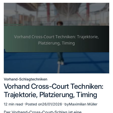
Vorhand-Schlagtechniken
Posted
Vorhand Cross-Court Techniken:
in
Trajektorie, Platzierung, Timing
12 min read
Posted on
26/01/2026
by
Maximilian Müller
Estimated
read
Der Vorhand-Cross-Court-Schlag ist eine