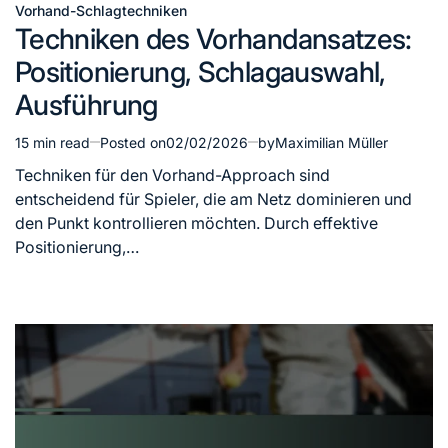
Vorhand-Schlagtechniken
Posted
Techniken des Vorhandansatzes:
in
Positionierung, Schlagauswahl,
Ausführung
15 min read
Posted on
02/02/2026
by
Maximilian Müller
Estimated
read
Techniken für den Vorhand-Approach sind
time
entscheidend für Spieler, die am Netz dominieren und
den Punkt kontrollieren möchten. Durch effektive
Positionierung,…