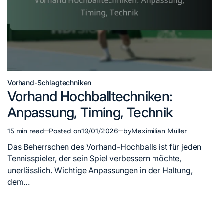
Vorhand-Schlagtechniken
Posted
Vorhand Hochballtechniken:
in
Anpassung, Timing, Technik
15 min read
Posted on
19/01/2026
by
Maximilian Müller
Estimated
read
Das Beherrschen des Vorhand-Hochballs ist für jeden
time
Tennisspieler, der sein Spiel verbessern möchte,
unerlässlich. Wichtige Anpassungen in der Haltung,
dem…