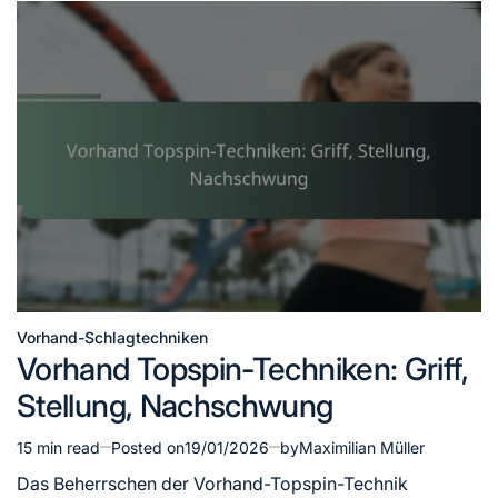
Vorhand-Schlagtechniken
Posted
Vorhand Topspin-Techniken: Griff,
in
Stellung, Nachschwung
15 min read
Posted on
19/01/2026
by
Maximilian Müller
Estimated
read
Das Beherrschen der Vorhand-Topspin-Technik