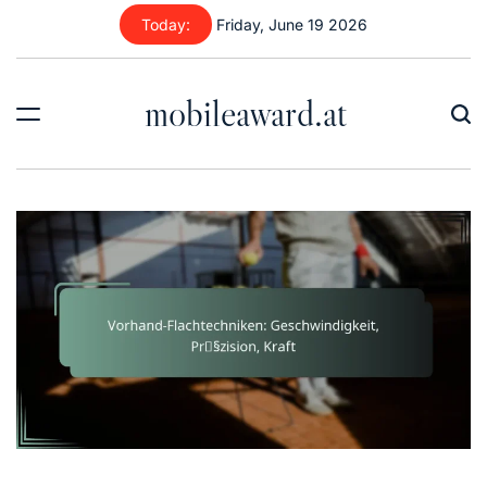
Skip
Today:
Friday, June 19 2026
to
content
mobileaward.at