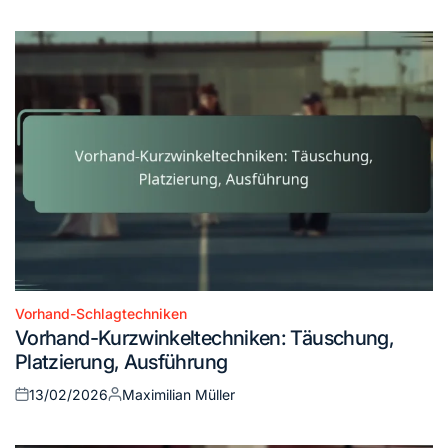
on
by
Vorhand-Schlagtechniken
Posted
Vorhand-Kurzwinkeltechniken: Täuschung,
in
Platzierung, Ausführung
13/02/2026
Maximilian Müller
Posted
Posted
on
by