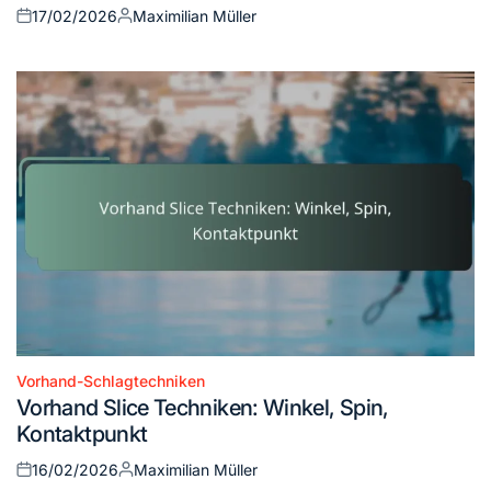
17/02/2026
Maximilian Müller
Posted
Posted
on
by
Vorhand-Schlagtechniken
Posted
Vorhand Slice Techniken: Winkel, Spin,
in
Kontaktpunkt
16/02/2026
Maximilian Müller
Posted
Posted