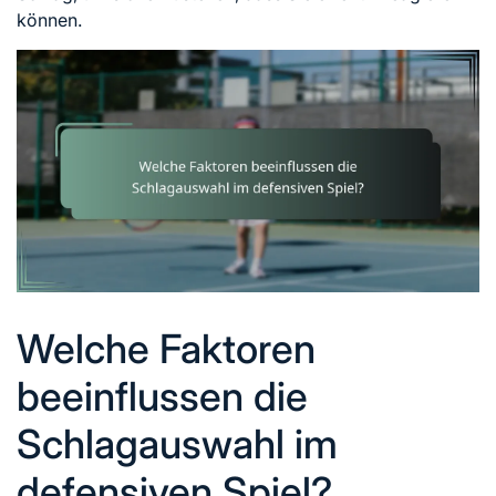
können.
Welche Faktoren
beeinflussen die
Schlagauswahl im
defensiven Spiel?