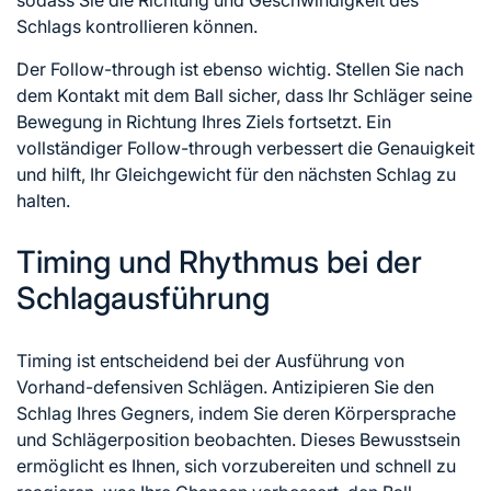
sodass Sie die Richtung und Geschwindigkeit des
Schlags kontrollieren können.
Der Follow-through ist ebenso wichtig. Stellen Sie nach
dem Kontakt mit dem Ball sicher, dass Ihr Schläger seine
Bewegung in Richtung Ihres Ziels fortsetzt. Ein
vollständiger Follow-through verbessert die Genauigkeit
und hilft, Ihr Gleichgewicht für den nächsten Schlag zu
halten.
Timing und Rhythmus bei der
Schlagausführung
Timing ist entscheidend bei der Ausführung von
Vorhand-defensiven Schlägen. Antizipieren Sie den
Schlag Ihres Gegners, indem Sie deren Körpersprache
und Schlägerposition beobachten. Dieses Bewusstsein
ermöglicht es Ihnen, sich vorzubereiten und schnell zu