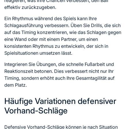
reagieren, was Ihre Chancen verbessert, den Ball
effektiv zurückzugeben.
Ein Rhythmus während des Spiels kann Ihre
Schlagausführung verbessern. Üben Sie Drills, die sich
auf das Timing konzentrieren, wie das Schlagen gegen
eine Wand oder mit einem Partner, um einen
konsistenten Rhythmus zu entwickeln, der sich in
Spielsituationen umsetzen lässt.
Integrieren Sie Übungen, die schnelle Fußarbeit und
Reaktionszeit betonen. Dies verbessert nicht nur Ihr
Timing, sondern erhöht auch Ihre Gesamtagilität auf
dem Platz.
Häufige Variationen defensiver
Vorhand-Schläge
Defensive Vorhand-Schläge können je nach Situation