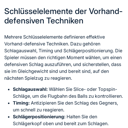
Schlüsselelemente der Vorhand-
defensiven Techniken
Mehrere Schlüsselelemente definieren effektive
Vorhand-defensive Techniken. Dazu gehören
Schlagauswahl, Timing und Schlägerpositionierung. Die
Spieler müssen den richtigen Moment wählen, um einen
defensiven Schlag auszuführen, und sicherstellen, dass
sie im Gleichgewicht sind und bereit sind, auf den
nächsten Spielzug zu reagieren.
Schlagauswahl:
Wählen Sie Slice- oder Topspin-
Schläge, um die Flugbahn des Balls zu kontrollieren.
Timing:
Antizipieren Sie den Schlag des Gegners,
um schnell zu reagieren.
Schlägerpositionierung:
Halten Sie den
Schlägerkopf oben und bereit zum Schlagen.