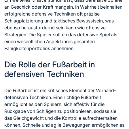
an Geschick oder Kraft mangeln. In Wahrheit beinhalten
erfolgreiche defensive Techniken oft präzise
Schlagplatzierung und taktisches Bewusstsein, was
ebenso herausfordernd sein kann wie offensive
Strategien. Die Spieler sollten das defensive Spiel als
einen wesentlichen Aspekt ihres gesamten
Fähigkeitenportfolios annehmen.
Die Rolle der Fußarbeit in
defensiven Techniken
Die Fußarbeit ist ein kritisches Element der Vorhand-
defensiven Techniken. Eine richtige Fußarbeit
ermöglicht es den Spielern, sich effektiv für die
Rückgabe von Schlägen zu positionieren, sodass sie
das Gleichgewicht und die Kontrolle aufrechterhalten
können. Schnelle und agile Bewegungen ermöglichen es