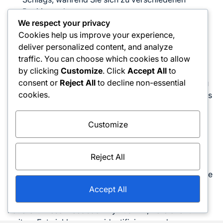
Positionen bewegen.
We respect your privacy
Fußarbeit-Leitern: Verwendung von Agilitätsleitern
Cookies help us improve your experience,
zur Verbesserung von Schnelligkeit und
deliver personalized content, and analyze
Koordination.
traffic. You can choose which cookies to allow
Zielübungen: Aufstellen von Zielen auf dem Platz
by clicking
Customize
. Click
Accept All
to
zur Verbesserung der Schlaggenauigkeit.
consent or
Reject All
to decline non-essential
Erholungssprints: Üben Sie das Sprinten zurück zu
cookies.
einem festgelegten Punkt nach dem Schlagen eines
Balls.
Visualisierungsdrills: Mentales Durchspielen
Customize
verschiedener Spielszenarien während des Übens
von Bewegungen.
Reject All
Konsistenz in der Ausführung ist entscheidend. Die
Spieler sollten ihren Fortschritt verfolgen, indem sie ihre
Leistung während der Drills aufzeichnen und
Accept All
Verbesserungen in Geschwindigkeit und Genauigkeit
notieren. Dieser Feedback-Zyklus hilft, Bereiche für
weitere Entwicklungen zu identifizieren und