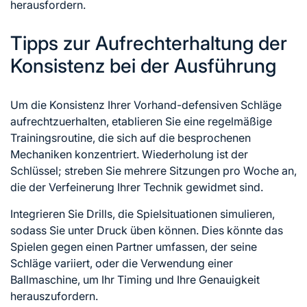
herausfordern.
Tipps zur Aufrechterhaltung der
Konsistenz bei der Ausführung
Um die Konsistenz Ihrer Vorhand-defensiven Schläge
aufrechtzuerhalten, etablieren Sie eine regelmäßige
Trainingsroutine, die sich auf die besprochenen
Mechaniken konzentriert. Wiederholung ist der
Schlüssel; streben Sie mehrere Sitzungen pro Woche an,
die der Verfeinerung Ihrer Technik gewidmet sind.
Integrieren Sie Drills, die Spielsituationen simulieren,
sodass Sie unter Druck üben können. Dies könnte das
Spielen gegen einen Partner umfassen, der seine
Schläge variiert, oder die Verwendung einer
Ballmaschine, um Ihr Timing und Ihre Genauigkeit
herauszufordern.