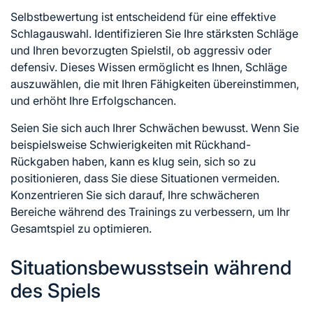
Selbstbewertung ist entscheidend für eine effektive
Schlagauswahl. Identifizieren Sie Ihre stärksten Schläge
und Ihren bevorzugten Spielstil, ob aggressiv oder
defensiv. Dieses Wissen ermöglicht es Ihnen, Schläge
auszuwählen, die mit Ihren Fähigkeiten übereinstimmen,
und erhöht Ihre Erfolgschancen.
Seien Sie sich auch Ihrer Schwächen bewusst. Wenn Sie
beispielsweise Schwierigkeiten mit Rückhand-
Rückgaben haben, kann es klug sein, sich so zu
positionieren, dass Sie diese Situationen vermeiden.
Konzentrieren Sie sich darauf, Ihre schwächeren
Bereiche während des Trainings zu verbessern, um Ihr
Gesamtspiel zu optimieren.
Situationsbewusstsein während
des Spiels