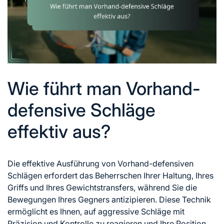
Wie führt man Vorhand-
defensive Schläge
effektiv aus?
Die effektive Ausführung von Vorhand-defensiven
Schlägen erfordert das Beherrschen Ihrer Haltung, Ihres
Griffs und Ihres Gewichtstransfers, während Sie die
Bewegungen Ihres Gegners antizipieren. Diese Technik
ermöglicht es Ihnen, auf aggressive Schläge mit
Präzision und Kontrolle zu reagieren und Ihre Position