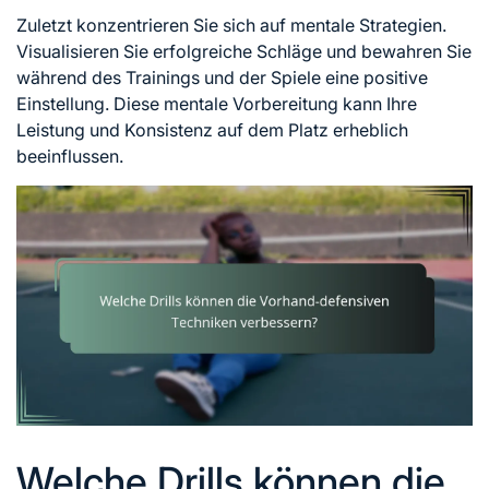
Zuletzt konzentrieren Sie sich auf mentale Strategien.
Visualisieren Sie erfolgreiche Schläge und bewahren Sie
während des Trainings und der Spiele eine positive
Einstellung. Diese mentale Vorbereitung kann Ihre
Leistung und Konsistenz auf dem Platz erheblich
beeinflussen.
Welche Drills können die