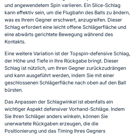
und angewendetem Spin variieren. Ein Slice-Schlag
kann effektiv sein, um die Flugbahn des Balls zu ändern,
was es Ihrem Gegner erschwert, anzugreifen. Dieser
Schlag erfordert eine leicht offene Schlägerfläche und
eine abwärts gerichtete Bewegung während des
Kontakts.
Eine weitere Variation ist der Topspin-defensive Schlag,
der Höhe und Tiefe in Ihre Rückgabe bringt. Dieser
Schlag ist nützlich, um Ihren Gegner zurückzudrängen
und kann ausgeführt werden, indem Sie mit einer
geschlossenen Schlägerfläche nach oben auf den Ball
bürsten.
Das Anpassen der Schlagwinkel ist ebenfalls ein
wichtiger Aspekt defensiver Vorhand-Schläge. Indem
Sie Ihren Schläger anders winkeln, können Sie
unerwartete Rückgaben erzeugen, die die
Positionierung und das Timing Ihres Gegners