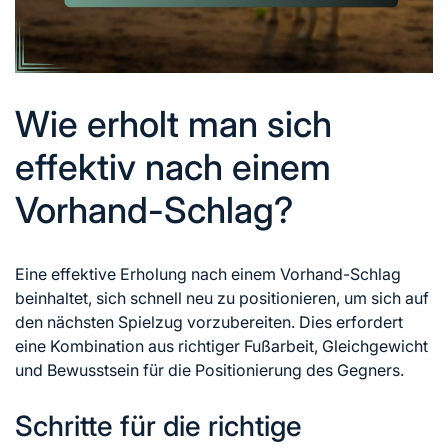
Wie erholt man sich
effektiv nach einem
Vorhand-Schlag?
Eine effektive Erholung nach einem Vorhand-Schlag
beinhaltet, sich schnell neu zu positionieren, um sich auf
den nächsten Spielzug vorzubereiten. Dies erfordert
eine Kombination aus richtiger Fußarbeit, Gleichgewicht
und Bewusstsein für die Positionierung des Gegners.
Schritte für die richtige