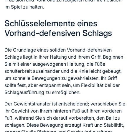
im Spiel zu halten.
Schlüsselelemente eines
Vorhand-defensiven Schlags
Die Grundlage eines soliden Vorhand-defensiven
Schlags liegt in Ihrer Haltung und Ihrem Griff. Beginnen
Sie mit einer ausgewogenen Haltung, die Füße
schulterbreit auseinander und die Knie leicht gebeugt,
um schnelle Bewegungen zu gewährleisten. Ihr Griff
sollte fest, aber entspannt sein, um Flexibilität bei der
Schlagausführung zu ermöglichen.
Der Gewichtstransfer ist entscheidend; verschieben Sie
Ihr Gewicht von Ihrem hinteren Fuß auf Ihren vorderen
Fuß, während Sie sich darauf vorbereiten, den Ball zu
schlagen. Diese Bewegung erzeugt Kraft und Stabilität,