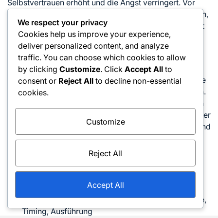
Selbstvertrauen erhöht und die Angst verringert. Vor
einem Match kann es hilfreich sein, sich Zeit zu nehmen,
We respect your privacy
um erfolgreiche Schläge zu visualisieren, um den Geist
Cookies help us improve your experience,
auf die Ausführung unter Druck vorzubereiten.
deliver personalized content, and analyze
Der Fokus auf Konsistenz anstelle von Perfektion kann
traffic. You can choose which cookies to allow
die Leistungsangst verringern. Die Spieler sollten
by clicking
Customize
. Click
Accept All
to
realistische Ziele für jede Übungseinheit setzen und die
consent or
Reject All
to decline non-essential
Verbesserung über die fehlerfreie Ausführung betonen.
cookies.
Im Hier und Jetzt zu bleiben und sich auf den aktuellen
Schlag zu konzentrieren, anstatt über vergangene Fehler
Customize
nachzudenken, kann die Gesamtleistung verbessern und
mentale Ablenkungen reduzieren.
Reject All
Verwandte Artikel
Accept All
Techniken für den Vorhand-Slice-Ansatz: Strategie,
Timing, Ausführung