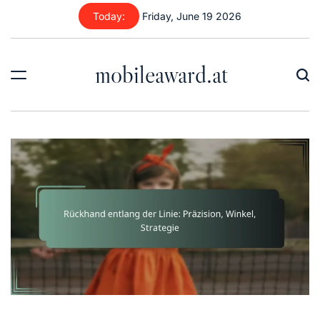
Skip
Today:
Friday, June 19 2026
to
content
mobileaward.at